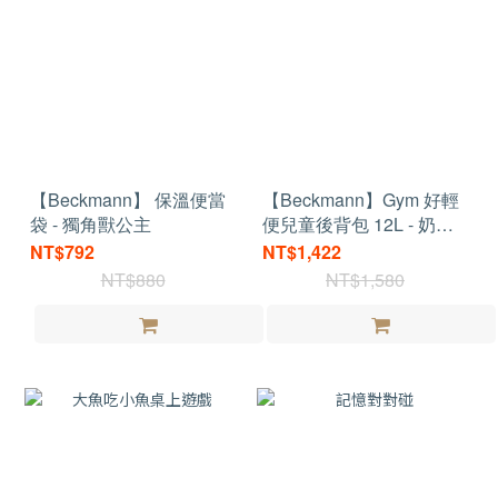
【Beckmann】 保溫便當
【Beckmann】Gym 好輕
袋 - 獨角獸公主
便兒童後背包 12L - 奶油
彩虹
NT$792
NT$1,422
NT$880
NT$1,580