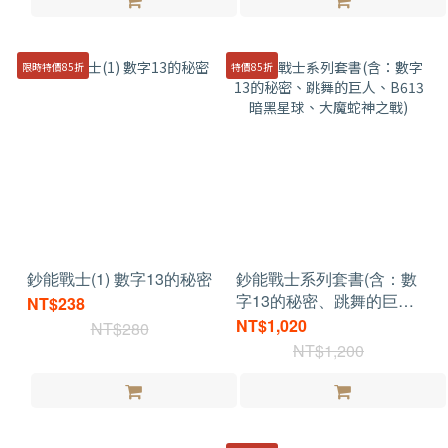
限時特價85折
特價85折
鈔能戰士(1) 數字13的秘密
鈔能戰士系列套書(含：數
字13的秘密、跳舞的巨
NT$238
人、B613暗黑星球、大魔
NT$1,020
NT$280
蛇神之戰)
NT$1,200