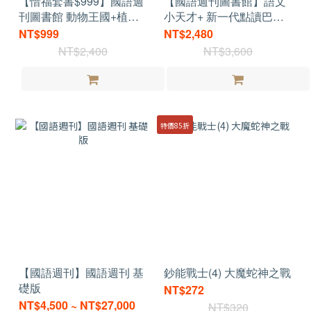
【惜福套書$999】國語週
【國語週刊圖書館】語文
刊圖書館 動物王國+植物
小天才+ 新一代點讀巴弟
王國 精裝共4冊
筆
NT$999
NT$2,480
NT$2,400
NT$3,600
特價85折
【國語週刊】國語週刊 基
鈔能戰士(4) 大魔蛇神之戰
礎版
NT$272
NT$4,500 ~ NT$27,000
NT$320