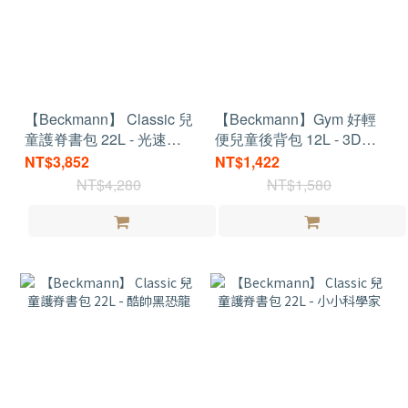
【Beckmann】 Classic 兒
【Beckmann】Gym 好輕
童護脊書包 22L - 光速
便兒童後背包 12L - 3D叢
Tiger
林冒險
NT$3,852
NT$1,422
NT$4,280
NT$1,580