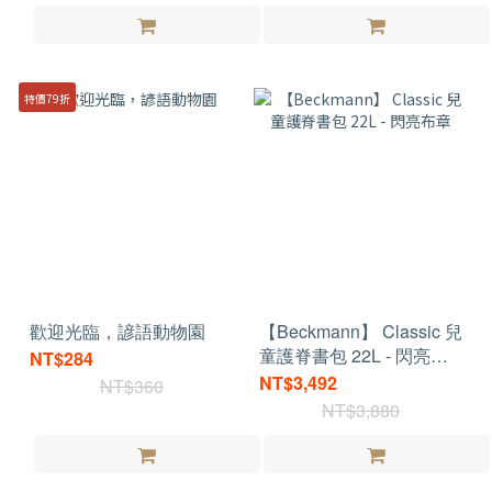
特價79折
歡迎光臨，諺語動物園
【Beckmann】 Classic 兒
童護脊書包 22L - 閃亮布
NT$284
章
NT$3,492
NT$360
NT$3,880