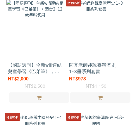
特價85折
【國語週刊】全新wifi連結
阿亮老師趣說臺灣歷史
兒童學習《巴弟筆》，適
1~3冊系列套書
合2~12歲年齡使用
NT$2,000
NT$978
NT$2,500
NT$1,150
特價85折
特價85折