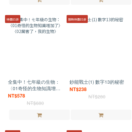
特價85折
限時特價85折
全集中！七年級の生物：
鈔能戰士(1) 數字13的秘密
〈01奇怪的生物知識增加
NT$238
了〉〈02厲害了，我的生
NT$578
NT$280
物〉
NT$680