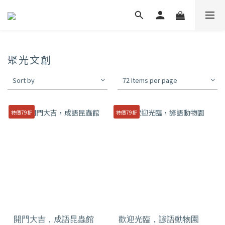
聚光文創
Sort by
72 Items per page
特價79折
特價79折
開門大吉，成語昆蟲館
歡迎光臨，諺語動物園