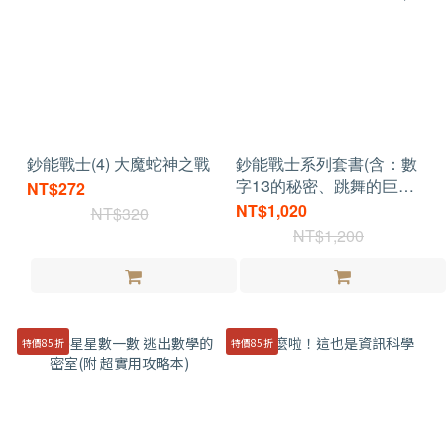
鈔能戰士(4) 大魔蛇神之戰
鈔能戰士系列套書(含：數
字13的秘密、跳舞的巨
NT$272
人、B613暗黑星球、大魔
NT$1,020
NT$320
蛇神之戰)
NT$1,200
特價85折
特價85折