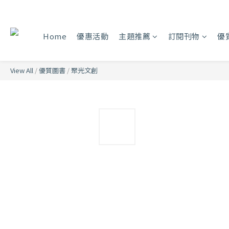
Home
優惠活動
主題推薦
訂閱刊物
優
View All
/
優質圖書
/
聚光文創