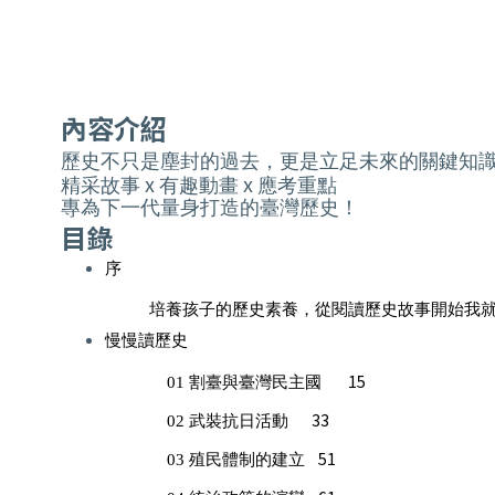
內容介紹
歷史不只是塵封的過去，更是立足未來的關鍵知
x
x
精采故事
有趣動畫
應考重點
專為下一代量身打造的臺灣歷史！
目錄
序
培養孩子的歷史素養，從閱讀歷史故事開始
我
慢慢讀歷史
15
01
割臺與臺灣民主國
33
02
武裝抗日活動
51
03
殖民體制的建立