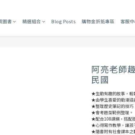
質圖書
精選組合
Blog Posts
購物金折抵專區
客服中
阿亮老師趣
民國
★生動有趣的故事，輕
★由學生喜愛的動漫插
★整理歷史筆記的技巧
★會考題型範例整理。
★配合108課綱，搭
★心得寫作教學，讓孩
★隨書附有社會課本之