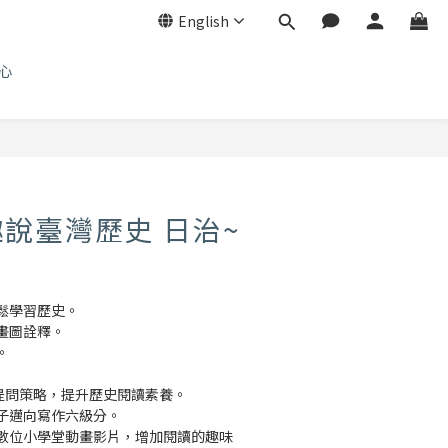
English
心
說臺灣歷史 日治~
鬆學習歷史。
畫圖詮釋。
。
配提問策略，提升歷史閱讀素養。
子邁向寫作六級分。
數位小學堂動畫影片，增加閱讀的趣味