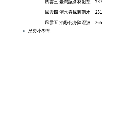
237
風雲三 臺灣議會林獻堂
251
風雲四 渭水春風蔣渭水
265
風雲五 油彩化身陳澄波
歷史小學堂