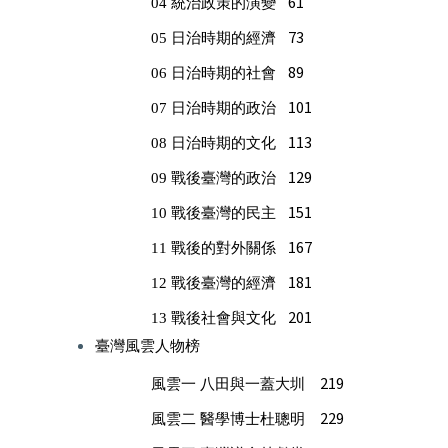
61
04
統治政策的演變
73
05
日治時期的經濟
89
06
日治時期的社會
101
07
日治時期的政治
113
08
日治時期的文化
129
09
戰後臺灣的政治
151
10
戰後臺灣的民主
167
11
戰後的對外關係
181
12
戰後臺灣的經濟
201
13
戰後社會與文化
臺灣風雲人物榜
219
風雲一 八田與一蓋大圳
229
風雲二 醫學博士杜聰明