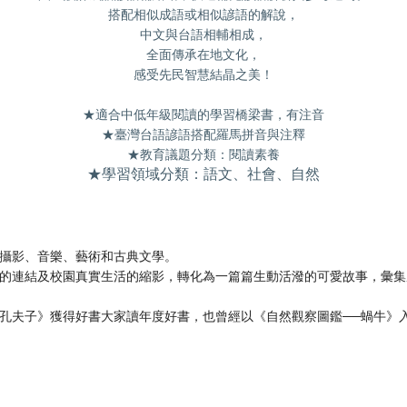
搭配相似成語或相似諺語的解說，
中文與台語相輔相成，
全面傳承在地文化，
感受先民智慧結晶之美！
★適合中低年級閱讀的學習橋梁書，有注音
★臺灣台語諺語搭配羅馬拼音與注釋
★教育議題分類：閱讀素養
★學習領域分類：語文、社會、自然
攝影、音樂、藝術和古典文學。
的連結及校園真實生活的縮影，轉化為一篇篇生動活潑的可愛故事，彙集
孔夫子》獲得好書大家讀年度好書，也曾經以《自然觀察圖鑑──蝸牛》