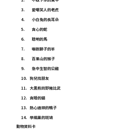
3.
愛嘲笑人的老虎
4.
小白兔的長耳朵
5.
貪心的蛇
6.
聰明的馬
7.
嚇跑獅子的羊
8.
百果山的猴子
9.
急中生智的公雞
10.
狗兒找朋友
11.
大黑熊同野豬比武
12.
貪睡的貓
13.
熱心過頭的鴨子
14.
學織巢的斑鳩
動物資料卡