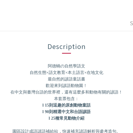
Description
の
阿德蝸
自然學語文
自然生態×語文教育×本土語言×在地文化
最自然的諺語童話書
歡迎來到諺語動物園！
在中文與臺灣台語的世界裡，還有這麼多和動物有關的諺語！
本套票包含：
l
15
則逗趣的原創動物童話
l
90
則精選中文和台語諺語
l
25
種常見動物介紹
園區設計成語諺語補給站，快速補充諺語解析與參考造句。