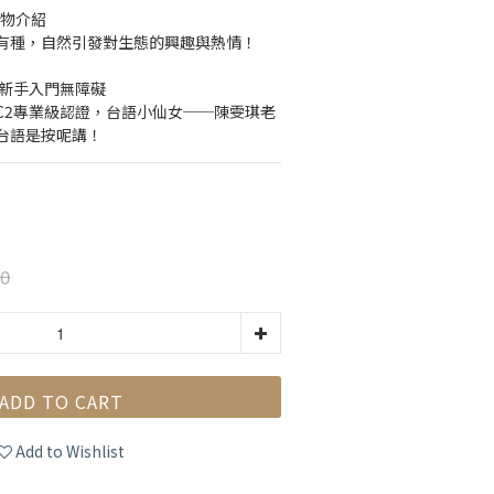
動物介紹
有種，自然引發對生態的興趣與熱情！
，新手入門無障礙
C2專業級認證，台語小仙女──陳雯琪老
台語是按呢講！
0
ADD TO CART
Add to Wishlist