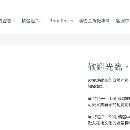
質圖書
精選組合
Blog Posts
購物金折抵專區
客服中
歡迎光臨
超會說故事的自然老師
知識童話！
🐌 特色一：15則逗趣
可愛又無厘頭的短篇動
🐌 特色二：90則精選
融入在地文化的諺語情