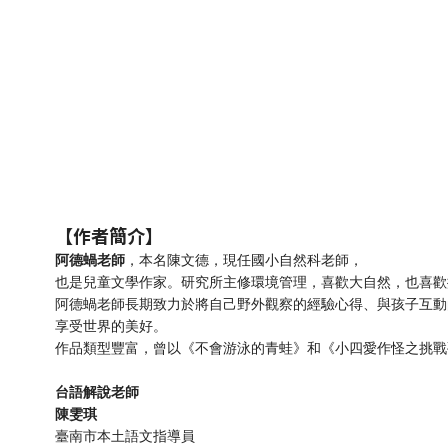
【作者簡介】
阿德蝸老師
，本名陳文德，現任國小自然科老師，
也是兒童文學作家。研究所主修環境管理，喜歡大自然，也喜歡
阿德蝸老師長期致力於將自己野外觀察的經驗心得、與孩子互動
享受世界的美好。
作品類型豐富，曾以《不會游泳的青蛙》和《小四愛作怪之挑戰
台語解說老師
陳雯琪
臺南市本土語文指導員