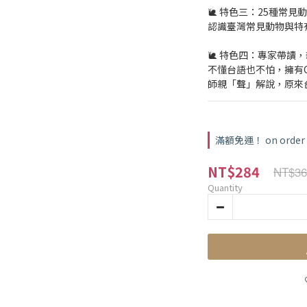
🐌 特色三：25種常見
認識臺灣常見動物與特
🐌 特色四：專家帶讀
不懂台語也不怕，擁有
師親「聲」解說，原來
滿額免運！ on order
NT$284
NT$36
Quantity