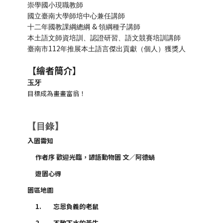
崇學國小現職教師
國立臺南大學師培中心兼任講師
&
十二年國教課綱總綱
領綱種子講師
本土語文師資培訓、認證研習、語文競賽培訓講師
112
臺南市
年推展本土語言傑出貢獻（個人）獲獎人
【繪者簡介】
玉牙
目標成為畫畫富翁！
【目錄】
入園需知
作者序 歡迎光臨，諺語動物園 文／阿德蝸
遊園心得
園區地圖
1.
忘恩負義的老鼠
2.
不敢下水的黃牛