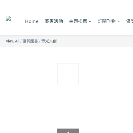
Home
優惠活動
主題推薦
訂閱刊物
優
View All
/
優質圖書
/
聚光文創