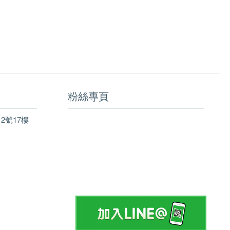
粉絲專頁
2號17樓