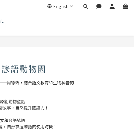
English
心
，諺語動物園
──阿德蝸，結合語文教育和生物科普的
的原創動物童話
物故事，自然提升閱讀力！
中文和台語諺語
境，自然掌握諺語的使用時機！