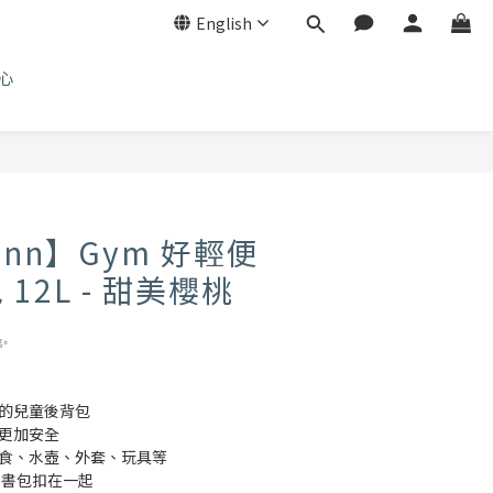
English
心
ann】Gym 好輕便
12L - 甜美櫻桃
✨
成的兒童後背包
門更加安全
零食、水壺、外套、玩具等
L系列書包扣在一起