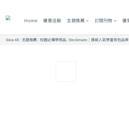
Home
優惠活動
主題推薦
訂閱刊物
優
View All
/
主題推薦
/
校園必備學用品
/
Beckmann｜挪威人氣學童背包品牌