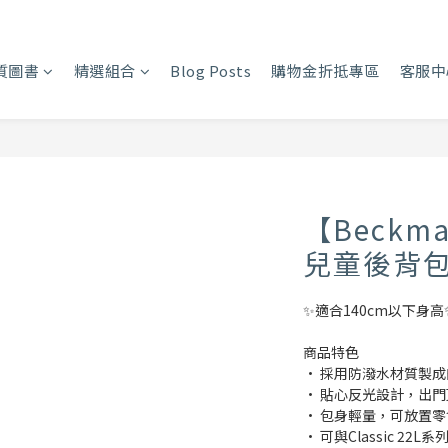
質圖書
精選組合
Blog Posts
購物金折抵專區
客服中
【Beckm
兒童後背包 
✨適合140cm以下身高
商品特色
• 採用防潑水材質製
• 貼心反光設計，出
• 包身輕量，可放置
• 可與Classic 22