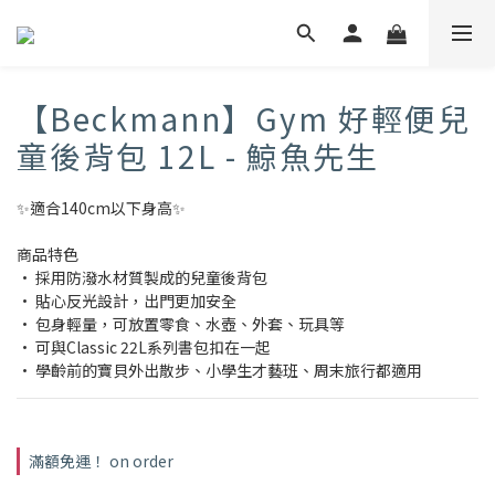
【Beckmann】Gym 好輕便兒
童後背包 12L - 鯨魚先生
✨適合140cm以下身高✨
商品特色
• 採用防潑水材質製成的兒童後背包
• 貼心反光設計，出門更加安全
• 包身輕量，可放置零食、水壺、外套、玩具等
• 可與Classic 22L系列書包扣在一起
• 學齡前的寶貝外出散步、小學生才藝班、周末旅行都適用
滿額免運！ on order