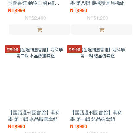
刊圖書館 動物王國+植物
學 第八輯 機械積木吊機組
王國 精裝共4冊
NT$999
NT$990
NT$2,400
NT$1,200
限時特價
限時特價
【國語週刊圖書館】萌科
【國語週刊圖書館】萌科
學 第二輯 水晶膠畫套組
學 第一輯 結晶樹套組
NT$990
NT$990