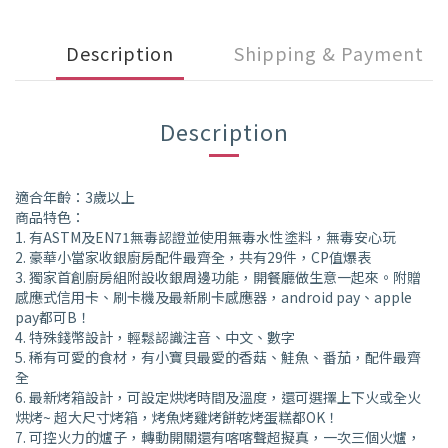
Description
Shipping & Payment
Description
適合年齡：3歲以上
商品特色：
1. 有ASTM及EN71無毒認證並使用無毒水性塗料，無毒安心玩
2. 豪華小當家收銀廚房配件最齊全，共有29件，CP值爆表
3. 獨家首創廚房組附設收銀周邊功能，開餐廳做生意一起來。附贈
感應式信用卡、刷卡機及最新刷卡感應器，android pay、apple
pay都可B！
4. 特殊錢幣設計，輕鬆認識注音、中文、數字
5. 稀有可愛的食材，有小寶貝最愛的香菇、鮭魚、番茄，配件最齊
全
6. 最新烤箱設計，可設定烘烤時間及溫度，還可選擇上下火或全火
烘烤~ 超大尺寸烤箱，烤魚烤雞烤餅乾烤蛋糕都OK！
7. 可控火力的爐子，轉動開關還有喀喀聲超擬真，一次三個火爐，