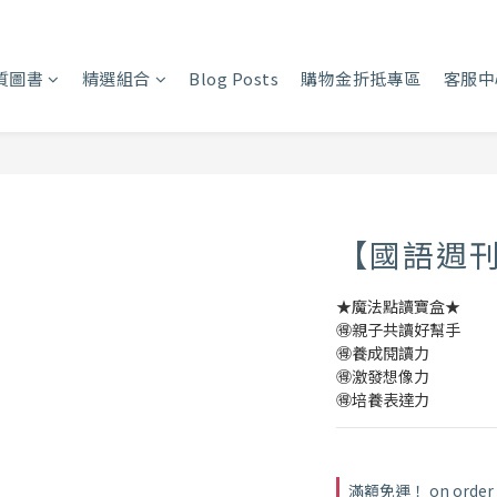
質圖書
精選組合
Blog Posts
購物金折抵專區
客服中
【國語週
★魔法點讀寶盒★
🉐親子共讀好幫手
🉐養成閱讀力
🉐激發想像力
🉐培養表達力
滿額免運！ on order