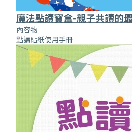
魔法點讀寶盒-親子共讀的
內容物
點讀貼紙使用手冊