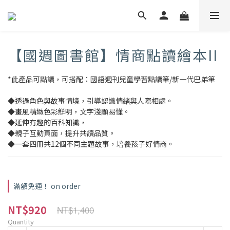
【國週圖書館】情商點讀繪本II
*此產品可點讀，可搭配：國語週刊兒童學習點讀筆/新一代巴弟筆
◆透過角色與故事情境，引導認識情緒與人際相處。
◆畫風精緻色彩鮮明，文字淺顯易懂。
◆延伸有趣的百科知識，
◆親子互動頁面，提升共讀品質。
◆一套四冊共12個不同主題故事，培養孩子好情商。
滿額免運！ on order
NT$920
NT$1,400
Quantity