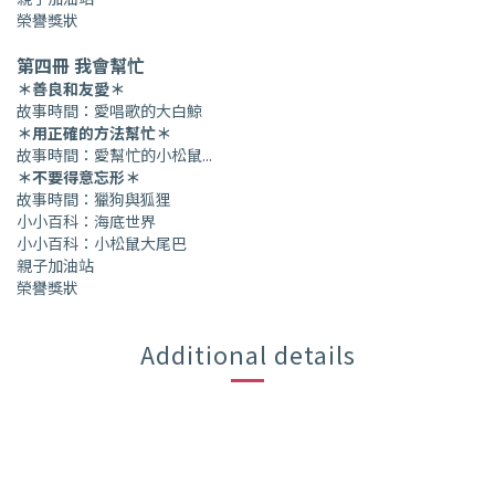
榮譽獎狀
第四冊
我會幫忙
＊善良和友愛＊
故事時間：愛唱歌的大白鯨
＊用正確的方法幫忙＊
故事時間：愛幫忙的小松鼠
...
＊不要得意忘形＊
故事時間：獵狗與狐狸
小小百科：海底世界
小小百科：小松鼠大尾巴
親子加油站
榮譽獎狀
Additional details