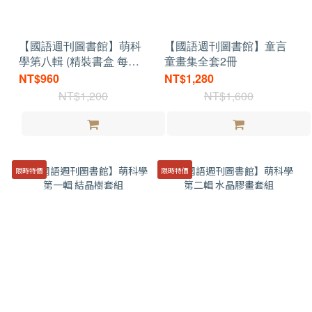
【國語週刊圖書館】萌科
【國語週刊圖書館】童言
學第八輯 (精裝書盒 每輯
童畫集全套2冊
三冊)
NT$960
NT$1,280
NT$1,200
NT$1,600
限時特價
限時特價