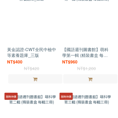
黃金認證-CWT全民中檢中
【國語週刊圖書館】萌科
等素養題庫_三版
學第一輯 (精裝書盒 每輯
三冊)
NT$400
NT$960
NT$420
NT$1,200
限時特價
限時特價