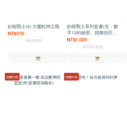
鈔能戰士(4) 大魔蛇神之戰
鈔能戰士系列套書(含：數
字13的秘密、跳舞的巨
NT$272
人、B613暗黑星球、大魔
NT$1,020
NT$320
蛇神之戰)
NT$1,200
特價85折
特價85折