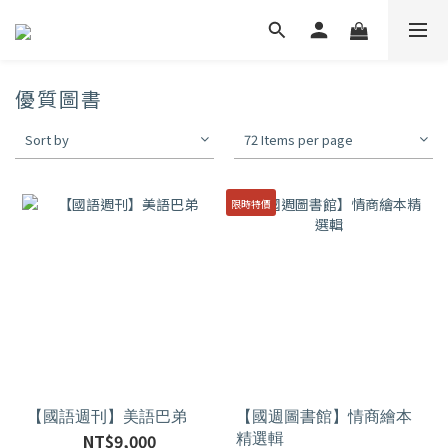
優質圖書
Sort by
72 Items per page
限時特價
【國語週刊】美語巴弟
【國週圖書館】情商繪本
精選輯
NT$9,000