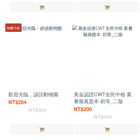
特價79折
歡迎光臨，諺語動物園
黃金認證CWT全民中檢 素
養擬真題本-初等_二版
NT$284
NT$200
NT$360
NT$250