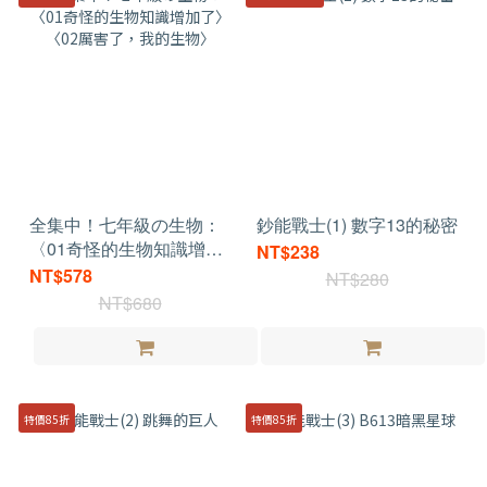
全集中！七年級の生物：
鈔能戰士(1) 數字13的秘密
〈01奇怪的生物知識增加
NT$238
了〉〈02厲害了，我的生
NT$578
NT$280
物〉
NT$680
特價85折
特價85折