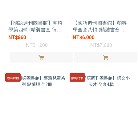
【國語週刊圖書館】萌科
【國語週刊圖書館】萌科
學第四輯 (精裝書盒 每輯
學全套八輯 (精裝書盒 共
三冊)
24冊)
NT$960
NT$6,000
NT$1,200
NT$7,680
限時特價
限時特價