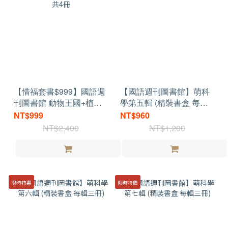
【惜福套書$999】國語週
【國語週刊圖書館】萌科
刊圖書館 動物王國+植物
學第五輯 (精裝書盒 每輯
王國 精裝共4冊
三冊)
NT$999
NT$960
NT$2,400
NT$1,200
限時特惠
限時特價