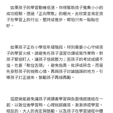
如果孩子的學習動機低落，你得幫助孩子蒐集小小的
成功經驗，透過「正向聚焦」的眼光，去欣賞並肯定孩
子在學習上的付出、堅持或進步，哪怕只有一點點也
好。
如果孩子正在小學低年級階段，特別需要小心守候孩
子的學習火候。請避免在孩子溫習功課或寫作業時，對
孩子緊迫盯人，讓孩子倍感壓力；若孩子的考試成績不
佳，也要「勒住舌頭」，避免指責、批評或碎念，而是
先安慰孩子的挫敗心情，再與孩子討論錯誤的地方，引
導孩子訂正過來，鼓勵孩子再接再勵。
這麼做能避免讓孩子將讀書學習與負面情感連結在一
起，以致往後學習時，心裡就感痛苦，漸漸排拒學習。
相反的，大人的肯定與鼓勵，以及孩子在學習過程中體