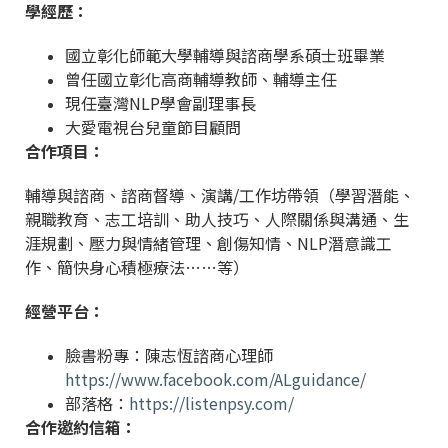
學經歷：
國立彰化師範大學輔導與諮商學系碩士班畢業
曾任國立彰化高商輔導教師、輔導主任
現任臺灣NLP學會副理事長
大愛電視台兒童節目顧問
合作項目：
輔導與諮商、諮商督導、演講/工作坊帶領（學習潛能、
親職教育、志工培訓、助人技巧、人際關係與溝通、生
涯規劃、壓力與情緒管理、創傷知情、NLP潛意識工
作、簡快身心積極療法……等）
經營平台：
臉書粉專：陳志恆諮商心理師
https://www.facebook.com/ALguidance/
部落格：
https://listenpsy.com/
合作邀約信箱：