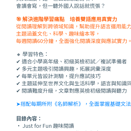
會讀會寫，但一聽外國人說話就慌張？
🎯 解決進階學習痛點 培養雙語應用真實力
從閱讀理解到跨領域知識，幫助提升語言運用能
主題涵蓋文化、科學、趣味繪本等，
每週閱讀60分鐘，全面強化閱讀深度與應試實力
🔸 學習特色：
✔ 適合小學高年級、初級英檢初試／複試準備者
✔ 多元主題吸引閱讀興趣，拓展詞彙深度
✔ 每單元皆設計測驗，提升應試技巧
✔ 主題延伸至世界文化與生活科學，語言與知識
✔ 閱讀難度升級，文章對應英檢初級閱讀與聽力
➤搭配每期所附《名師解析》，全面掌握基礎文
目錄內容：
• Just for Fun 趣味閱讀