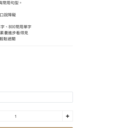
與常用句型。
別口說障礙
單字、800常用單字
文素養進步看得見
級輕鬆過關