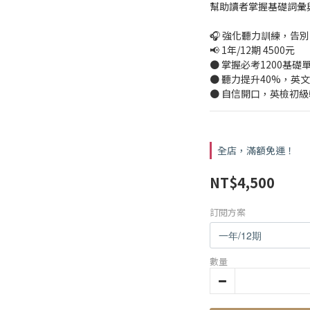
幫助讀者掌握基礎詞彙
🎧 強化聽力訓練，告
📢 1年/12期 4500元
● 掌握必考1200基礎
● 聽力提升40%，英
● 自信開口，英檢初
全店，滿額免運！
NT$4,500
訂閱方案
數量