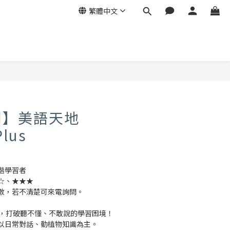
繁體中文
刊】美語天地
Plus
階學習者
☆、★★★
數，若不清楚可來電詢問。
驗，打破聽不懂、不敢說的學習困境！
以日常對話、動植物知識為主。