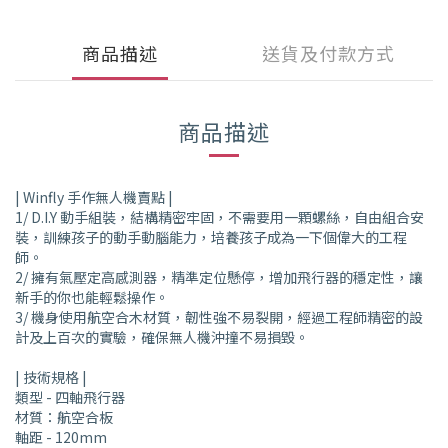
商品描述
送貨及付款方式
商品描述
| Winfly 手作無人機賣點 |
1/ D.I.Y 動手組裝，結構精密牢固，不需要用一顆螺絲，自由組合安
裝，訓練孩子的動手動腦能力，培養孩子成為一下個偉大的工程
師。
2/ 擁有氣壓定高感測器，精準定位懸停，增加飛行器的穩定性，讓
新手的你也能輕鬆操作。
3/ 機身使用航空合木材質，韌性強不易裂開，經過工程師精密的設
計及上百次的實驗，確保無人機沖撞不易損毀。
| 技術規格 |
類型 - 四軸飛行器
材質：航空合板
軸距 - 120mm