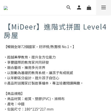
【MiDeer】進階式拼圖 Level4
房屋
【暢銷全球72個國家，好評榜/熱賣榜 No.1。】
・超越美學教育，提升全方位能力
・享譽國際的教育家共同研發
・融合藝術，擁抱多元世界
・以鼓勵為基礎的教育系統，讓孩子有成就感
・以年齡區分設計，提升孩子自信心
※產品附送獨家訂製故事繪本，專注培養閱讀興趣。
【商品規格】
・商品材質：紙質、塑膠(PVC)、滌棉布
・產地：中國
・包裝尺寸：180*115*217 mm