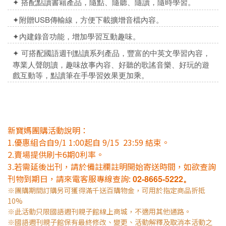
✦
搭配點讀書籍產品，隨點、隨聽、隨讀，隨時學習。
✦
附贈USB傳輸線，方便下載擴增音檔內容。
✦
內建錄音功能，增加學習互動趣味。
✦
可搭配國語週刊點讀系列產品，豐富的中英文學習內容，
專業人聲朗讀，趣味故事內容、好聽的歌謠音樂、好玩的遊
戲互動等，點讀筆在手學習效果更加乘。
新寶媽團購活動說明：
1.優惠組合自9/1 1:00起自 9/15 23:59 結束。
2.賣場提供刷卡6期0利率。
3.若需延後出刊，請於備註欄註明開始寄送時間，如欲查詢
刊物到期日，請來電客服專線查詢:
02-8665-5222。
※團購期間訂購另可獲得滿千送百購物金，可用於指定商品折抵
10%
※此活動只限國語週刊親子館線上商城，不適用其他通路。
※國語週刊親子館保有最終修改、變更、活動解釋及取消本活動之