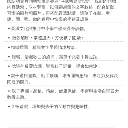
國語幼兒月刊幼幼版是專為1-4歲幼兒所設計、規劃的刊物，
內容活潑，取材豐富，以淺顯易懂的文字敘述，配合鮮豔、
可愛的圖片和照片，再搭配音筆點讀，讓孩子在聽、看、
說、讀、唱、做的過程中快樂的學習及成長。
✦
榮獲文化部推介中小學生優良課外讀物。
✦
紙張加厚，字體加大，方便孩子閱讀。
✦
精緻插圖、精簡文字呈現情境故事。
✦
輕鬆、活潑歌曲的旋律，讓孩子跟著手舞足蹈。
✦
唸謠的反覆唸誦，豐富孩子詞彙，學會如何說 。
✦
親子邏輯遊戲，動手動腦－培養邏輯思維、專注力及解決
問題的能力。
✦
親子專欄－品格、情緒、健康保健、學習與生活自理四大
教養主題。
✦
音筆遊戲，增加與孩子的互動性與趣味性。