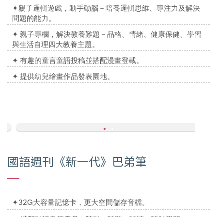
✦
親子邏輯遊戲，動手動腦－培養邏輯思維、專注力及解決
問題的能力。
✦
親子專欄，解決教養難題－品格、情緒、健康保健、學習
與生活自理四大教養主題。
✦
有趣的童言童語投稿並搭配漫畫登載。
✦
提供幼兒繪畫作品發表園地。
國語週刊《新一代》巴弟筆
✦
G大容量記憶卡，更大空間儲存音檔。
32