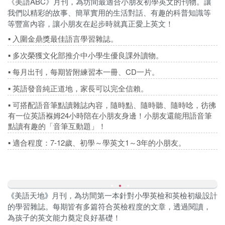
《美語ABC》月刊，為坊間最適合小朋友初學英文的刊物。讓
我們以精彩的故事、簡單實用的生活對話、有趣的科普知識等
等豐富內容，讓小朋友在起步時就真正愛上英文！
▪
入圍金鼎獎最佳語言學習雜誌。
▪
多次榮獲文化部推介中小學生優良課外讀物。
▪
每月出刊，每期皆附練習本一冊、CD一片。
▪
英語發音純正道地，家長可以完全信賴。
▪
可搭配語音筆點讀雜誌內容，隨時點、隨時聽、隨時唸，彷彿
有一位英語褓姆24小時陪在小朋友身邊！小朋友還能用語音筆
點讀有趣的「音筆互動題」！
▪
適合程度：7-12歲、初學～學英文1～3年的小朋友。
美語天地
月刊，為坊間第一本針對小學英檢和英檢初級設計
《
》
的學習雜誌。每期皆有多篇符合英檢程度的文章，透過閱讀，
為孩子的英文能力奠定良好基礎！