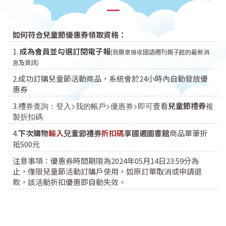
如何符合兒童節優惠券領取資格：
1.
成為
會員並勾選訂閱電子報
(我願意接收國語週刊親子館的最新消
息及資訊)
2.成功訂購兒童節活動商品，系統會於24小時內自動發放優
惠券
3.禮
券查詢：登入>我的帳戶>優惠券>即可
查看
兒童節禮券
複
製折扣碼
4.
下次購物
輸入
兒童節禮券
折扣碼
享國週圖書館
商品單筆折
抵500元
注意事項：
優惠券時間期限為2024年05月14日23:59分為
止，僅限兒童節活動訂購戶使用，
如原訂單取消或申請退
款，該活動折扣優惠即自動失效。