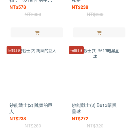
知識增加了〉〈02厲害
NT$578
NT$238
了，我的生物〉
NT$680
NT$280
特價85折
特價85折
鈔能戰士(2) 跳舞的巨
鈔能戰士(3) B613暗黑
人
星球
NT$238
NT$272
NT$280
NT$320