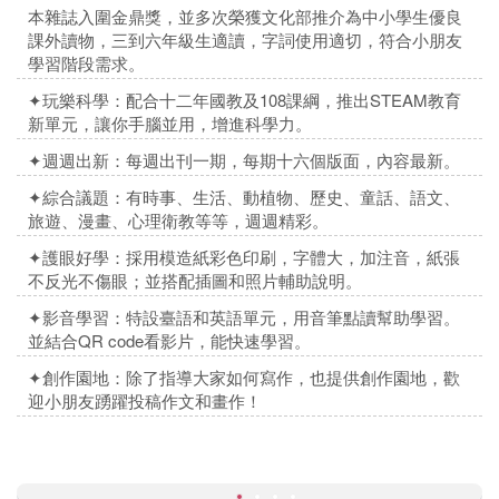
本雜誌入圍金鼎獎，並多次榮獲文化部推介為中小學生優良
課外讀物，三到六年級生適讀，字詞使用適切，符合小朋友
學習階段需求。
✦玩樂科學：配合十二年國教及108課綱，推出STEAM教育
新單元，讓你手腦並用，增進科學力。
✦週週出新：每週出刊一期，每期十六個版面，內容最新。
✦綜合議題：有時事、生活、動植物、歷史、童話、語文、
旅遊、漫畫、心理衛教等等，週週精彩。
✦
護眼好學：採用模造紙彩色印刷，字體大，加注音，紙張
不反光不傷眼；並搭配插圖和照片輔助說明。
✦
影音學習：特設臺語和英語單元，用音筆點讀幫助學習。
並結合QR code看影片，能快速學習。
✦
創作園地：除了指導大家如何寫作，也提供創作園地，歡
迎小朋友踴躍投稿作文和畫作！