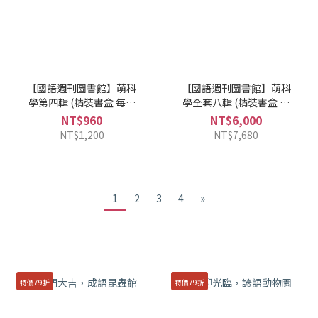
【國語週刊圖書館】萌科
【國語週刊圖書館】萌科
學第四輯 (精裝書盒 每輯
學全套八輯 (精裝書盒 共
三冊)
24冊)
NT$960
NT$6,000
NT$1,200
NT$7,680
1
2
3
4
»
特價79折
特價79折