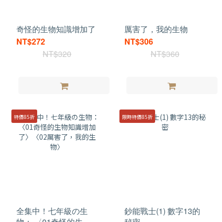
奇怪的生物知識增加了
厲害了，我的生物
NT$272
NT$306
NT$320
NT$360
特價85折
限時特價85折
全集中！七年級の生
鈔能戰士(1) 數字13的
物： 〈01奇怪的生物
秘密