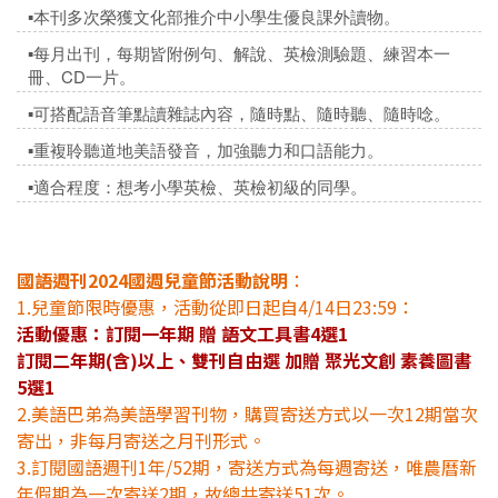
▪️本刊多次榮獲文化部推介中小學生優良課外讀物。
▪️每月出刊，每期皆附例句、解說、英檢測驗題、練習本一
冊、CD一片。
▪️可搭配語音筆點讀雜誌內容，隨時點、隨時聽、隨時唸。
▪️重複聆聽道地美語發音，加強聽力和口語能力。
▪️適合程度：想考小學英檢、英檢初級的同學。
國語週刊2024國週兒童節活動說明
：
1.兒童節限時優惠，活動從即日起自4/14日23:59：
活動優惠：訂閱一年期 贈 語文工具書4選1
訂閱二年期(含)以上、雙刊自由選 加贈 聚光文創 素養圖書
5選1
2.美語巴弟為美語學習刊物，購買寄送方式以一次12期當次
寄出，非每月寄送之月刊形式。
3.訂閱國語週刊1年/52期，寄送方式為每週寄送，唯農曆新
年假期為一次寄送2期，故總共寄送51次。