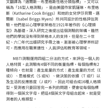
文翻譯為「邁爾斯―布里格斯性格分類指標」，又可以
稱為「16型人格測驗」，是由美國作家凱薩琳•布里格
斯（Katharine Cook Briggs）和她的女兒伊莎貝爾•邁
爾斯（Isabel Briggs Myers）所共同設計的性格評估測
驗。他們是以心理學家榮格在1921年著作的《心理類
型》為基礎，深入研究之後提出這個測驗的架構。雖然
他們的學說沒有得到榮格本人的支持，但是在二十世
紀、六○年代出版研究手冊之後，漸漸被心理學界所認
可，而應用在職業適性、人員評估和教育等領域。
MBTI測驗運用四組二分法的方式，來評估一個人的
人格特質。此測驗有4個不同的衡量指標，每個指標有2
種傾向，也就是：產生能量的方式：產生能量的方式（E
或I）、思維模式（S 或N）、做決策的依據（T 或F）以
及生活的反應態度（J 或P），因此可組合成16種人格類
型。受測者只要回答完一系列的問題，便會從每個指標
得到一個英文字母，把這4個英文字母組合起來，就是受
測者的人格類型。