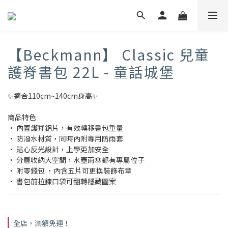
【Beckmann】 Classic 兒童
護脊書包 22L - 童話城堡
✨適合110cm~140cm身高✨
商品特色
• 內置護脊鋁片，有效轉移書包重量
• 防潑水材質，同時內附專用防雨套
• 貼心反光設計，上學更加安全
• 分層收納大空間，水壺雨傘都有專屬位子
• 附零錢包 ，內含五片可更換裝飾布章
• 書包前拉鍊口袋可翻轉隱藏圖案
全店，滿額免運！