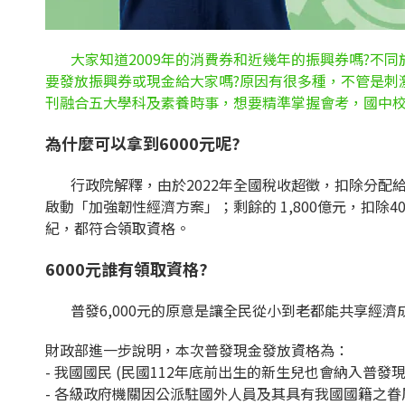
大家知道2009年的消費券和近幾年的振興券嗎?不同於
要發放振興券或現金給大家嗎?原因有很多種，不管是刺
刊融合五大學科及素養時事，想要精準掌握會考，國中校
為什麼可以拿到
6000
元呢
?
行政院解釋，由於2022年全國稅收超徵，扣除分配給地方
啟動「加強韌性經濟方案」；剩餘的 1,800億元，扣除
紀，都符合領取資格。
6000
元誰有領取資格
?
普發6,000元的原意是讓全民從小到老都能共享經濟成
財政部進一步說明，本次普發現金發放資格為：
- 我國國民 (民國112年底前出生的新生兒也會納入普發
- 各級政府機關因公派駐國外人員及其具有我國國籍之眷