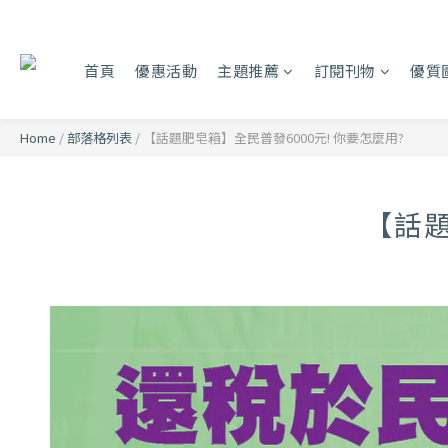
首頁
優惠活動
主題推薦
訂閱刊物
優質
Home
/
部落格列表
/
【話題肥皂箱】全民普發6000元! 你要怎麼用?
【話題