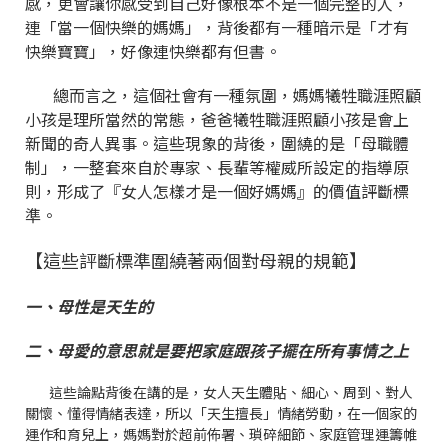
感，更會讓你感受到自己好像根本不是一個完整的人，
連「當一個快樂的媽媽」，背後都有一種暗示是「才有
快樂寶寶」，好像連快樂都有但書。
總而言之，這個社會有一種氛圍，媽媽犧牲職涯照顧
小孩是理所當然的常態，爸爸犧牲職涯照顧小孩是會上
新聞的奇人異事。這些現象的背後，圍繞的是「母職體
制」，一整套來自於專家、長輩等權威所設定的指導原
則，形成了『女人怎樣才是一個好媽媽』的價值評斷標
準。
【這些評斷標準圍繞著兩個對母親的規範】
一、母性是天生的
二、母愛的意思就是要把家庭跟孩子擺在所有事情之上
這些論點背後在講的是，女人天生體貼、細心、周到、對人
關懷、懂得情緒表達，所以「天生擅長」情緒勞動，在一個家的
運作和育兒上，媽媽對於超前佈署、瑣碎細節、家庭管理運籌帷