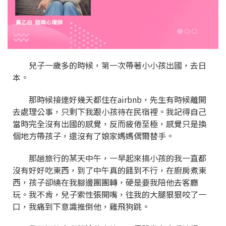
兒子一歲多的時候，第一次帶著小小孩出國，去日
本。
那時候接連好幾天都住在airbnb，先生有時候離開
去處理公事，只剩下我跟小孩待在民宿裡。我記得自己
當
時完全沒有出國的感覺，反而疲倦至極，感覺只是換
個地方帶孩子，還沒有了娘家媽媽偶爾替手。
那趟旅行的某天中午，一早起來搞小孩的我一直都
沒有好好吃東西，到了中午真的餓到不行，在廚房煮東
西，孩子卻繞在我腳邊團團轉，硬是要我陪他去客廳
玩。我不肯，兒子索性張開嘴，往我的大腿狠狠咬了一
口，我痛到下意識推倒他，雞飛狗跳。