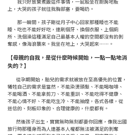
我只好放棄煮飯這件事情，一屁股坐在廚房地板
上，大哭的孩子就往我胸部塞，要喝奶。
那一瞬間，孩子剛從月子中心回家那種睡也不能
睡、吃也不能好好吃，連刷個牙、換個衣服、上個廁
所、洗個澡這種滿足自己最基本人權的空間都沒有的剝
奪感，像海浪襲來。我坐在地上，大哭起來……。
【母親的自我，是從什麼時候開始，一點一點地消
失的？】
從孕期開始，胎兒的需求就被放在至高優先的位置，
犧牲自己的需求是當然，不能染燙頭髮、不能喝咖啡、
不能喝酒、不能拿剪刀、不能重訓、不能吃得不健康、
不能心情不好、不能吃生冷、不能抽煙，各式各樣，從
迷信的、刻板印象的、合理健康的，什麼都有。
然後孩子出生，寶寶無時無刻都要你回應，像我出國
旅行時那種身而為人連基本人權都無法被滿足的剝奪