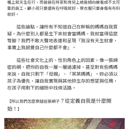
幄上就天生在行，而爸爸在持家和育兒上總是傾向被看成不太可
靠的員工，顧小孩只要還有在呼吸就好、穿衣服只要身傷有布料
就好。
這些論點，讓所有不知道自己在幹嘛的媽媽自我質
疑，為什麼別人都是生下來就會當媽媽，我就當得這麼
彆腳？我們不敢大聲地表達和呈現『我沒有天生就會，
事實上我感覺自己什麼都不會』。
這些社會文化上的、性別角色上的因素，像一張綿
密的網，把你的自我一層一層過濾掉，甚至對有些媽媽
來說，自我只剩下「母親」、「某某媽媽」。妳必須以
孩子為優先，讓自我實現與其他妳生存的想望與任務，
在孩子用剩下的縫隙中找條活路。
？從定義自我是什麼開
【所以我們怎麼穿越這張網子
始！
】