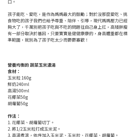
口。
孩子能吃、愛吃，是作為媽媽最大的鼓勵；對於沒那麼愛吃、挑
食物吃的孩子我們也給予尊重、陪伴、引導，現代媽媽壓力已經
夠大了，千萬別把孩子吃與不吃的問題往自己身上扛，高矮胖瘦
有一部分取決於基因，只要寶寶是健健康康的，身高體重都在標
準範圍，就別為了孩子吃太少而鬱鬱寡歡！
營養均衡的 蔬菜玉米濃湯
食材：
玉米粒 160g
鮮奶240ml
高湯500ml
花椰菜50g
胡蘿蔔50g
作法：
1. 花椰菜、胡蘿蔔切丁。
2. 將1/2玉米粒打成玉米泥。
3. 高湯煮滾，依序加入玉米泥、玉米粒、花椰菜、胡蘿蔔。