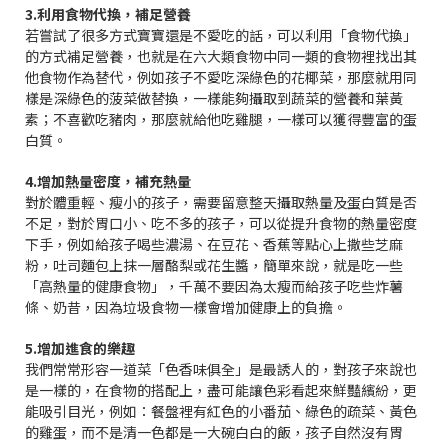
3.利用食物代換，補足營養
若嘗試了很多方式寶寶還是不愛吃的話，可以利用「食物代換」
的方式補足營養，也就是在六大類食物中同一類的食物裡找出其
他食物作為替代，例如孩子不愛吃深綠色的花椰菜，那麼就用同
樣是深綠色的菠菜做替換，一樣能夠攝取到蔬菜的營養和葉黃
素；不喜歡吃豬肉，那麼就給他吃雞腿，一樣可以獲得豐富的蛋
白質。
4.增加熱量密度，補充熱量
對於體重輕、瘦小的孩子，需要留意整天攝取熱量及蛋白質是否
不足，對於胃口小、吃不多的孩子，可以從提升食物的熱量密度
下手，例如給孩子喝些濃湯、在豆花、香蕉等點心上撒些芝麻
粉，吐司麵包上抹一層酪梨或花生醬，簡單來說，就是吃一些
「高熱量的健康食物」，千萬不要因為太瘦而給孩子吃些炸薯
條、奶昔，因為垃圾食物一樣會增加健康上的負擔。
5.增加進食的樂趣
我們常常形容一道菜「色香味俱全」是最誘人的，對孩子來說也
是一樣的，在食物的搭配上，盡可能讓色彩看起來鮮豔繽紛，更
能吸引目光，例如：餐盤裡有紅色的小番茄、綠色的疏菜、黃色
的雞蛋，而不是清一色都是一大碗白白的飯，孩子自然沒有胃