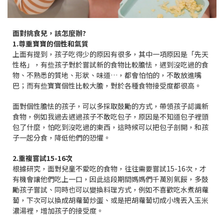
面對挑食兒，該怎麼辦?
1.尊重寶寶的個性和氣質
上面有提到，孩子吃得少的原因有很多，其中一項原因是「先天
性格」，有些孩子對於嘗試新的食物比較膽怯，遇到沒吃過的食
物、不熟悉的質地、形狀、味道…，都會怕怕的，不敢放進嘴
巴；而有些寶寶個性比較大膽，對於各種食物接受度都很高。
面對個性膽怯的孩子，可以多採取鼓勵的方式，帶領孩子認識新
食物，例如我過去遇過孩子不敢吃包子，原因是不知道包子裡頭
包了什麼，怕吃到沒吃過的東西，這時候可以把包子剖開，和孩
子一起分食，降低他們的恐懼。
2.重複嘗試15-16次
根據研究，面對兒童不愛吃的食物，往往需要嘗試15-16次，才
有機會讓他們吃上一口，因此這段期間媽媽們千萬別氣餒，多鼓
勵孩子嘗試、同時也可以變換料理方式，例如不喜歡吃水煮胡蘿
蔔，下次可以換成胡蘿蔔炒蛋、或是把胡蘿蔔切成小塊丟入玉米
濃湯裡，增加孩子的接受度。