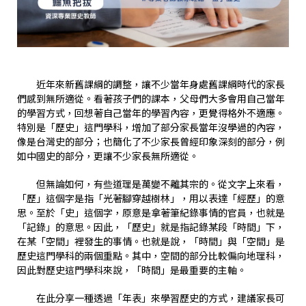
近年來新舊課綱的調整，讓不少當年身處舊課綱時代的家長
們感到無所適從。看著孩子們的課本，父母們大多會用自己當年
的學習方式，回想著自己當年的學習內容，更覺得格外不適應。
特別是「歷史」這門學科，增加了部分家長當年沒學過的內容，
像是台灣史的部分；也簡化了不少家長曾經印象深刻的部分，例
如中國史的部分，更讓不少家長無所適從。
但無論如何，有些道理是萬變不離其宗的。從文字上來看，
「歷」這個字是指「光著腳穿越樹林」，用以表達「經歷」的意
思。至於「史」這個字，原意是拿著筆紀錄事情的官員，也就是
「記錄」的意思。因此，「歷史」就是指記錄某段「時間」下，
在某「空間」裡發生的事情。也就是說，「時間」與「空間」是
歷史這門學科的兩個重點。其中，空間的部分比較偏向地理科，
因此對歷史這門學科來說，「時間」是最重要的主軸。
在此分享一種透過「年表」來學習歷史的方式，建議家長可