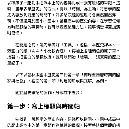
以跟孩子一起動手把課本上的內容轉化成一張有脈絡的筆記。這
套「畫年表學歷史」的方式，將以「時間」為主軸，將想學的歷
史內容放到對應的時間下，許多想表達的道理將會自然而然浮
現。不僅適用於國小、國中，甚至高中的歷史內容，在學習任何
有時間脈絡的事情時，皆可以透過這種方法，讓事情變得更加清
晰易懂。
在開始之前，請先準備好「工具」，包括一本歷史課本、一
張空白的紙（Ａ４大小比較合適），再加上各種顏色的原子筆。
接著，把空白的紙橫放後，就可以開始「繪製」一張實用的歷史
筆記了。
以下以翰林版國中歷史第三冊第一章「商周至隋唐時期的國
家與社會」，裡面的第一節「封建的形成與瓦解」為例。
關於歷史筆記的製作，分成底下五步：
第一步：寫上標題與時間軸
先找到一段想學的歷史內容，建議可以從國小、國中或高中
的歷史課本中的某一章節作為練習的目標。接著將這個章節的標