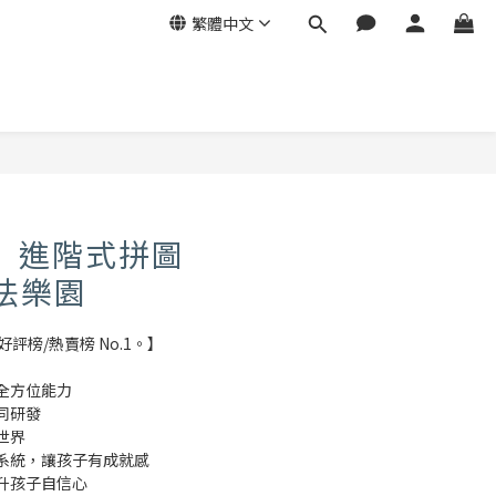
繁體中文
r】進階式拼圖
魔法樂園
評榜/熱賣榜 No.1。】
全方位能力
同研發
世界
系統，讓孩子有成就感
升孩子自信心