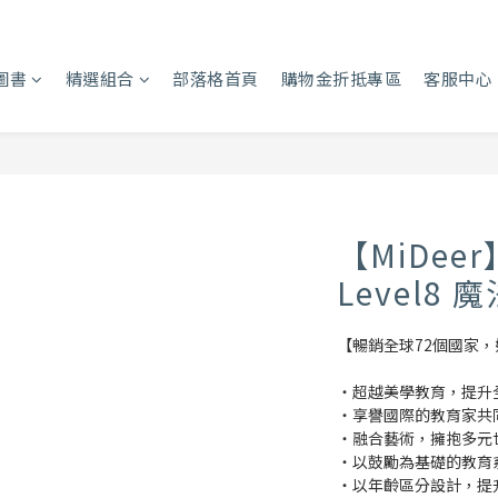
圖書
精選組合
部落格首頁
購物金折抵專區
客服中心
【MiDee
Level8 
【暢銷全球72個國家，好
・超越美學教育，提升
・享譽國際的教育家共
・融合藝術，擁抱多元
・以鼓勵為基礎的教育
・以年齡區分設計，提